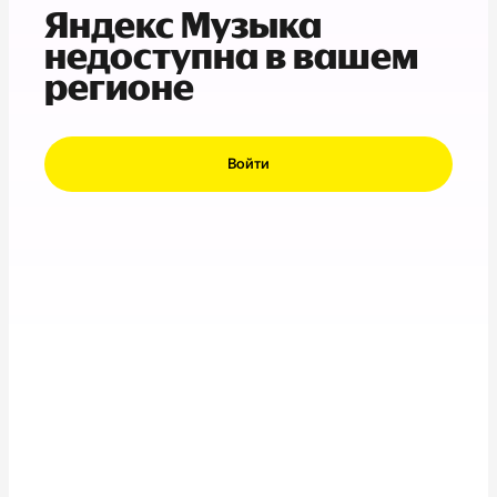
Яндекс Музыка
недоступна в вашем
регионе
Войти