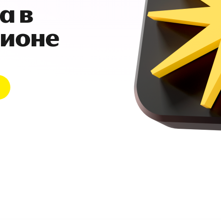
а в
гионе