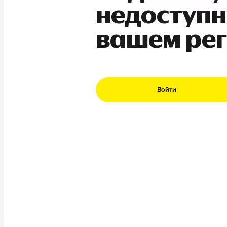
недоступн
вашем ре
Войти