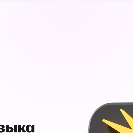
узыка