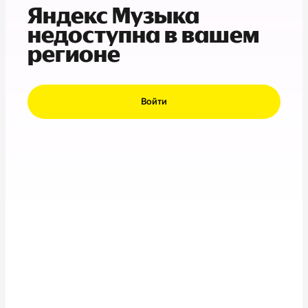
Яндекс Музыка
недоступна в вашем
регионе
Войти