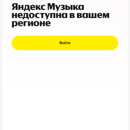
Яндекс Музыка
недоступна в вашем
регионе
Войти