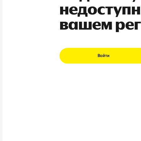
недоступн
вашем ре
Войти