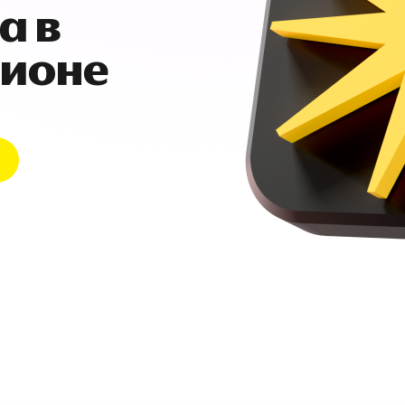
а в
гионе