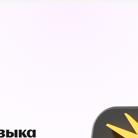
узыка