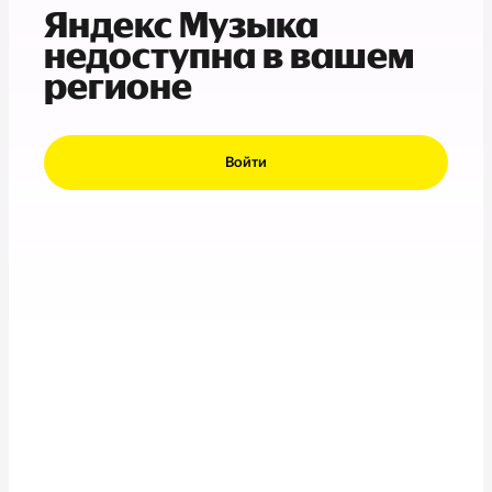
Яндекс Музыка
недоступна в вашем
регионе
Войти