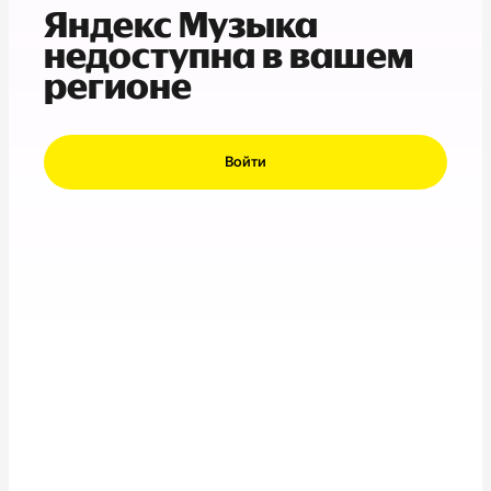
Яндекс Музыка
недоступна в вашем
регионе
Войти