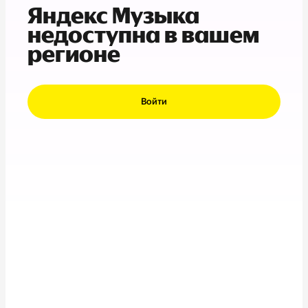
Яндекс Музыка
недоступна в вашем
регионе
Войти