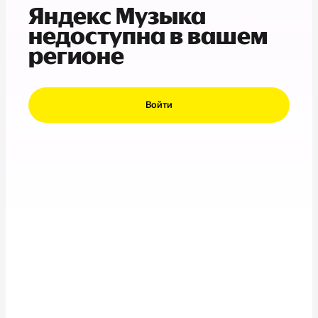
Яндекс Музыка
недоступна в вашем
регионе
Войти