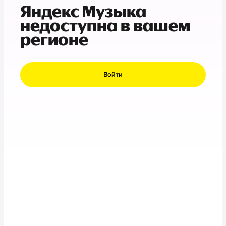
Яндекс Музыка
недоступна в вашем
регионе
Войти