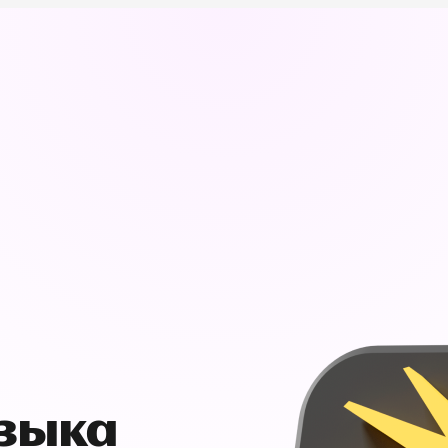
узыка