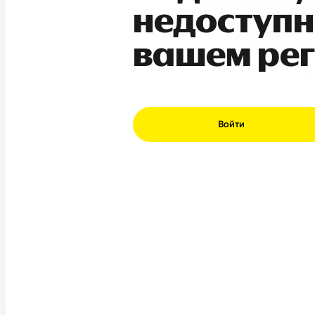
недоступн
вашем ре
Войти