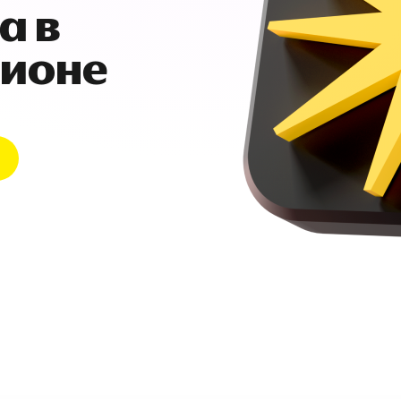
а в
гионе