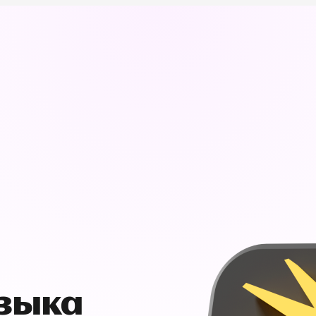
узыка