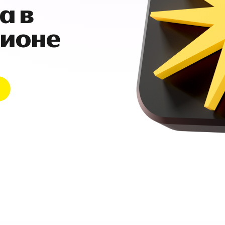
а в
гионе