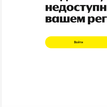
недоступн
вашем ре
Войти