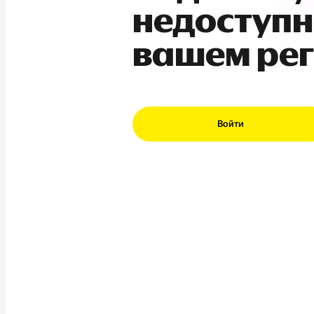
недоступн
вашем ре
Войти