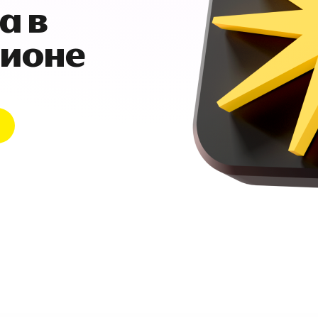
а в
гионе