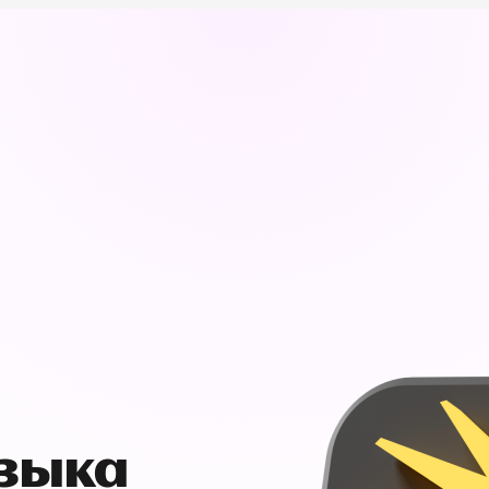
узыка