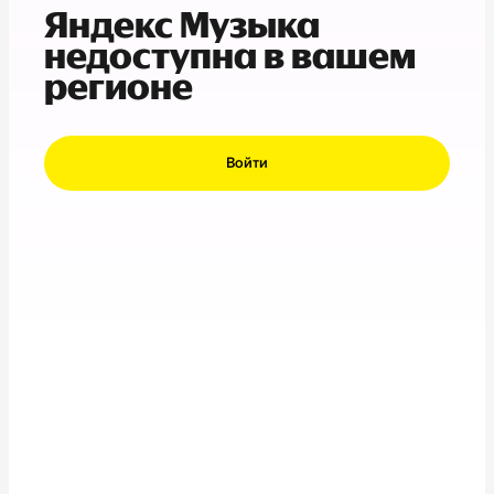
Яндекс Музыка
недоступна в вашем
регионе
Войти