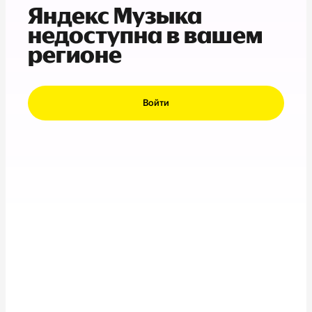
Яндекс Музыка
недоступна в вашем
регионе
Войти