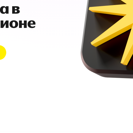
а в
гионе