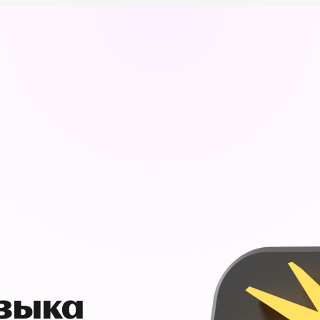
узыка