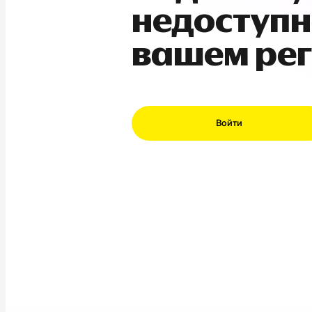
недоступн
вашем ре
Войти