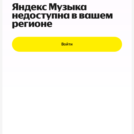
Яндекс Музыка
недоступна в вашем
регионе
Войти