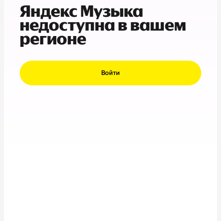
Яндекс Музыка
недоступна в вашем
регионе
Войти