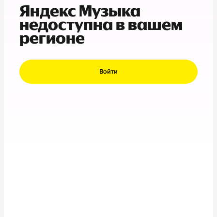
Яндекс Музыка
недоступна в вашем
регионе
Войти