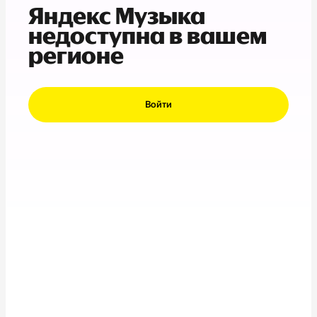
Яндекс Музыка
недоступна в вашем
регионе
Войти