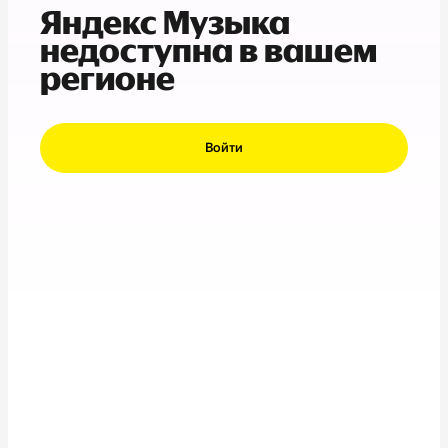
Яндекс Музыка
недоступна в вашем
регионе
Войти