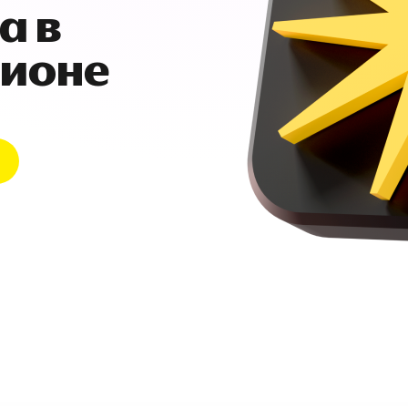
а в
гионе