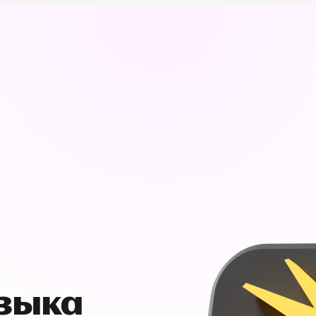
узыка