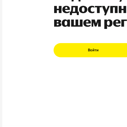
недоступн
вашем ре
Войти