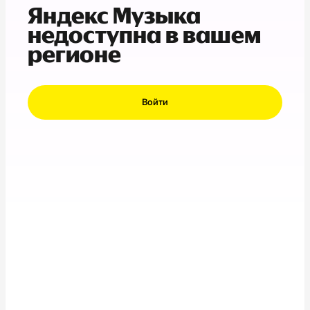
Яндекс Музыка
недоступна в вашем
регионе
Войти