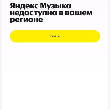
Яндекс Музыка
недоступна в вашем
регионе
Войти