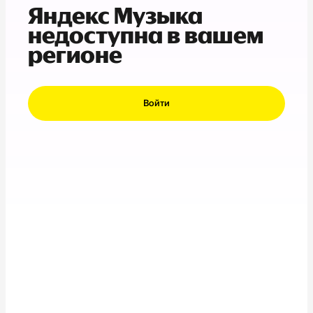
Яндекс Музыка
недоступна в вашем
регионе
Войти