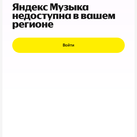
Яндекс Музыка
недоступна в вашем
регионе
Войти