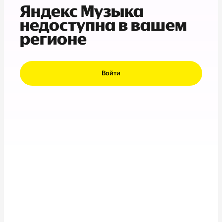
Яндекс Музыка
недоступна в вашем
регионе
Войти