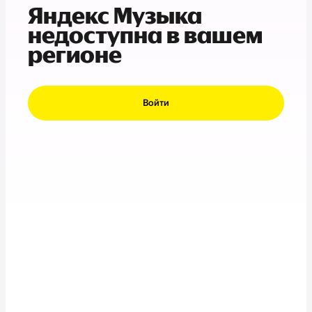
Яндекс Музыка
недоступна в вашем
регионе
Войти