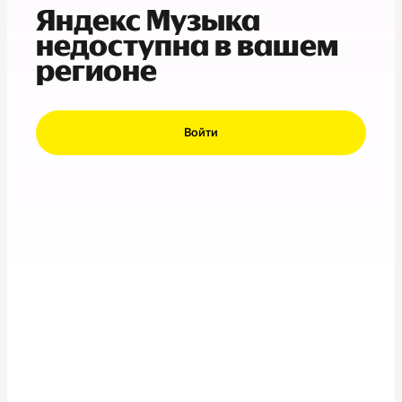
Яндекс Музыка
недоступна в вашем
регионе
Войти