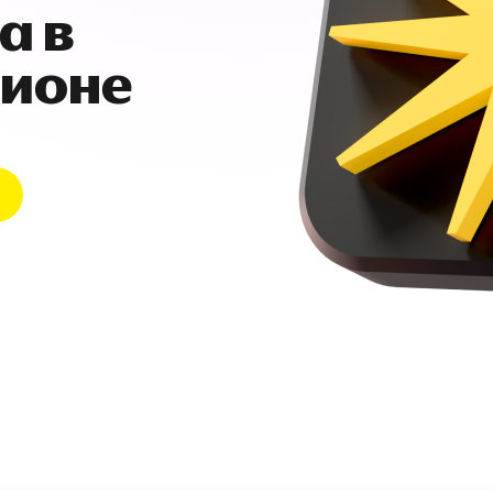
а в
гионе