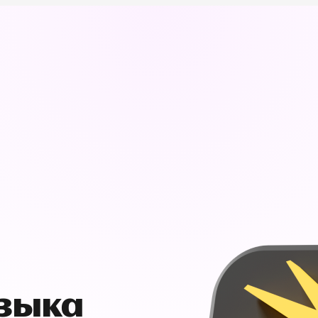
узыка