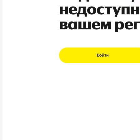
недоступн
вашем ре
Войти