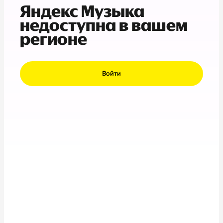
Яндекс Музыка
недоступна в вашем
регионе
Войти