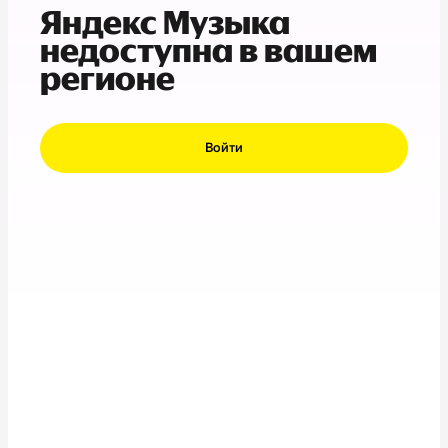
Яндекс Музыка
недоступна в вашем
регионе
Войти