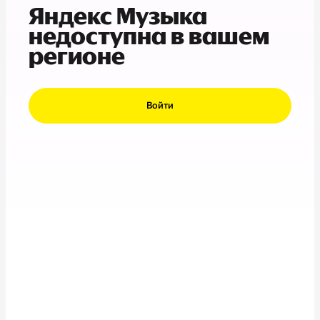
Яндекс Музыка
недоступна в вашем
регионе
Войти