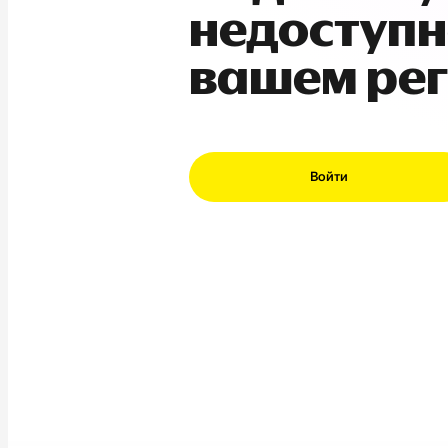
недоступн
вашем ре
Войти