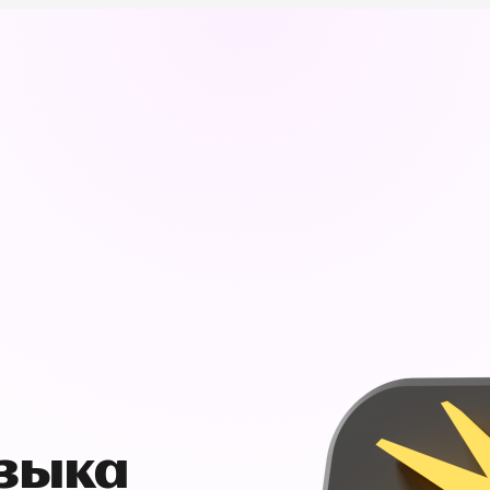
узыка