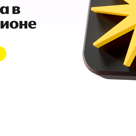
а в
гионе