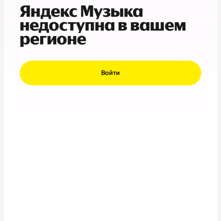
Яндекс Музыка
недоступна в вашем
регионе
Войти