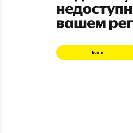
недоступн
вашем ре
Войти