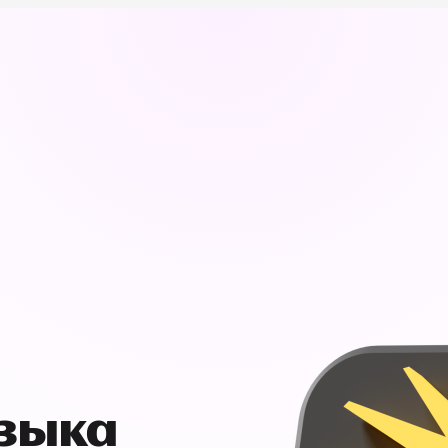
узыка