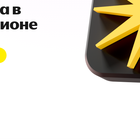
а в
гионе