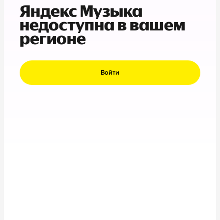
Яндекс Музыка
недоступна в вашем
регионе
Войти