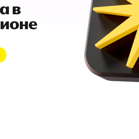
а в
гионе