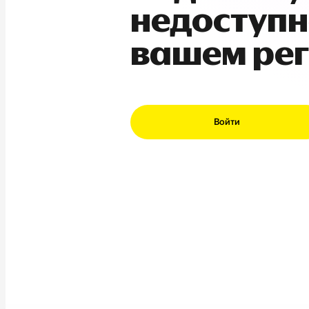
недоступн
вашем ре
Войти