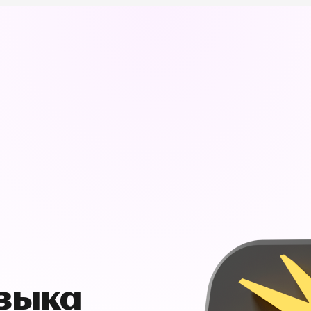
узыка