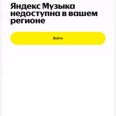
Яндекс Музыка
недоступна в вашем
регионе
Войти