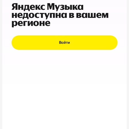
Яндекс Музыка
недоступна в вашем
регионе
Войти