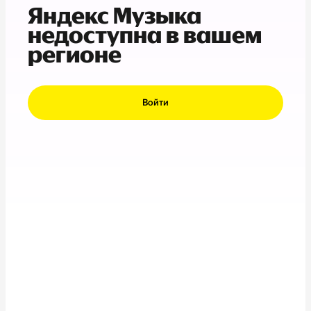
Яндекс Музыка
недоступна в вашем
регионе
Войти