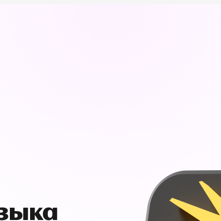
узыка