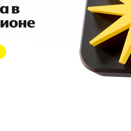
а в
гионе