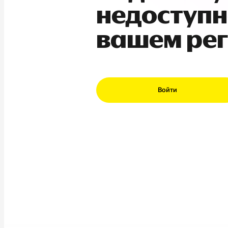
недоступн
вашем ре
Войти