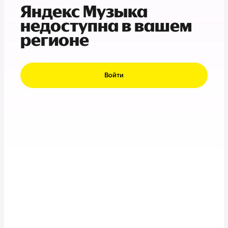
Яндекс Музыка
недоступна в вашем
регионе
Войти