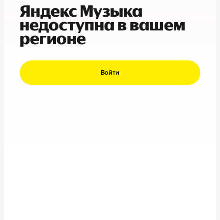
Яндекс Музыка
недоступна в вашем
регионе
Войти