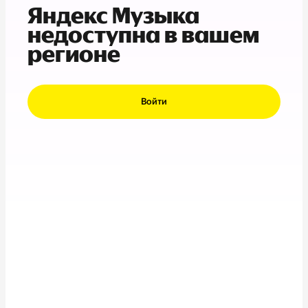
Яндекс Музыка
недоступна в вашем
регионе
Войти