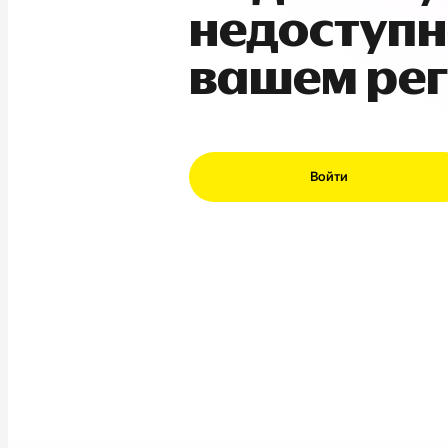
недоступн
вашем ре
Войти