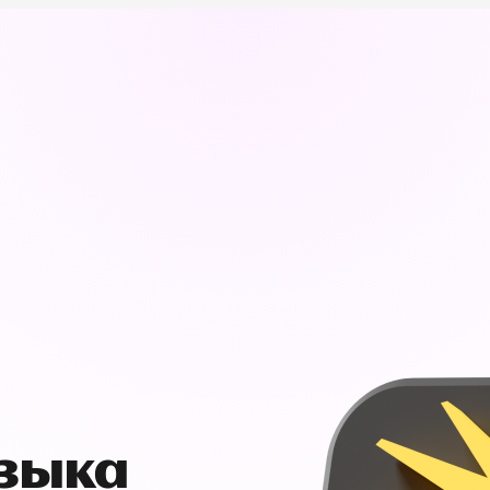
узыка