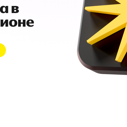
а в
гионе