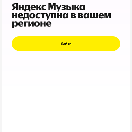
Яндекс Музыка
недоступна в вашем
регионе
Войти