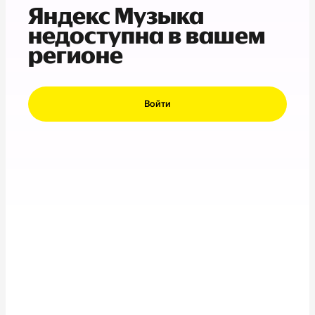
Яндекс Музыка
недоступна в вашем
регионе
Войти