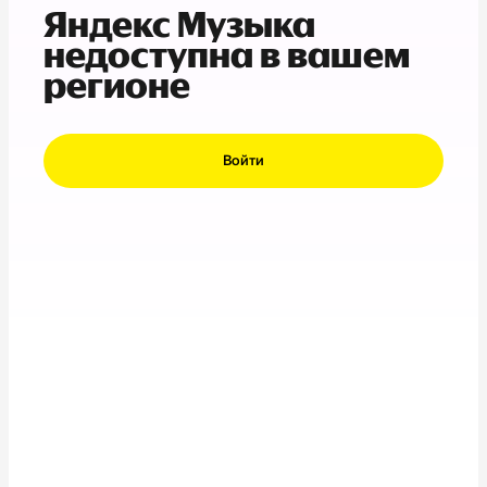
Яндекс Музыка
недоступна в вашем
регионе
Войти