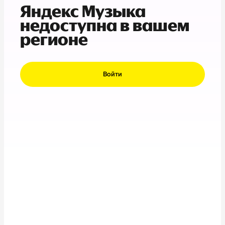
Яндекс Музыка
недоступна в вашем
регионе
Войти